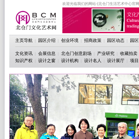
欢迎光临我们的网站-{北仓门生活艺术中心官网
主页导航
园区介绍
创业环境
招商政策
园区动态
园区
|
|
|
|
|
文化资讯
会展信息
北仓门创意剧场
产业研究
收藏拍卖
|
|
|
|
知识产权
设计之窗
设计机构
设计名人
设计展厅
项目
|
|
|
|
|