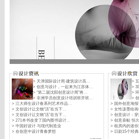
> 天津国际设计周·建筑设计高…
> 
> 创意与设计，一起来为江苏体…
> 
> “第二届沈阳创意设计周”将…
> 
> 非洲学员创意设计培训班开班…
> 
> 江大师生设计春系列艺术作品…
> 国外创意海
> 文创设计让文物“活”在当下…
> 女性泼墨绘
> 文创设计让文物“活”在当下…
> 创意设计：
> 271本书改变了国内图书设计…
> 创意喜帖 
> 中国好设计 与现代制造业
> 租房内的迷
> 在创意中设计青春梦想
> 日剧15个经