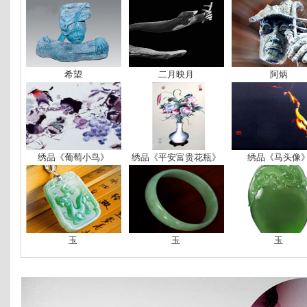
希望
二月映月
阿炳
绣品《葡萄小鸟》
绣品《平安富贵花瓶》
绣品《马头像
玉
玉
玉