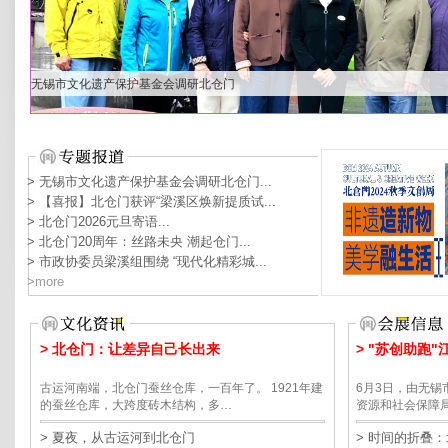
无锡市文化遗产保护基金会调研北仓门
> 无锡市文化遗产保护基金会调研北仓门...
> 【喜报】北仓门获评“梁溪区焕新提质试...
> 北仓门2026元旦寄语...
> 北仓门20周年：丝路未央 潮起仓门...
> 市政协委员梁溪组围绕 “现代化精彩城...
>more
> 北仓门：让差异自己长出来
> "苏创助跑
古运河南端，北仓门蚕丝仓库，一百年了。 1921年建
6月3日，由无
的蚕丝仓库，大跨度砖木结构，多…
资源和社会保障
> 夏夜，从古运河到北仓门
> 时间的折叠：