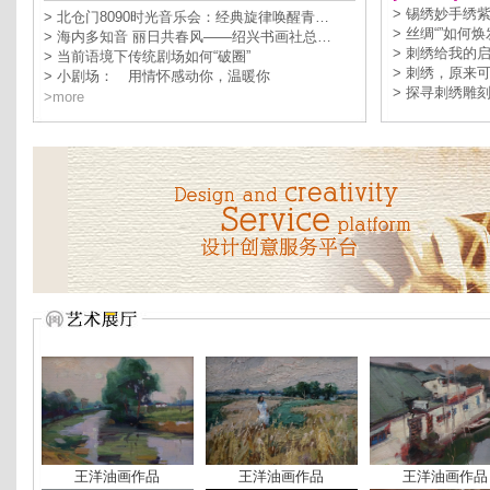
> 锡绣妙手绣
> 北仓门8090时光音乐会：经典旋律唤醒青…
> 丝绸“”如何
> 海内多知音 丽日共春风——绍兴书画社总…
> 刺绣给我的
> 当前语境下传统剧场如何“破圈”
> 刺绣，原来
> 小剧场： 用情怀感动你，温暖你
> 探寻刺绣雕
>more
王洋油画作品
王洋油画作品
王洋油画作品