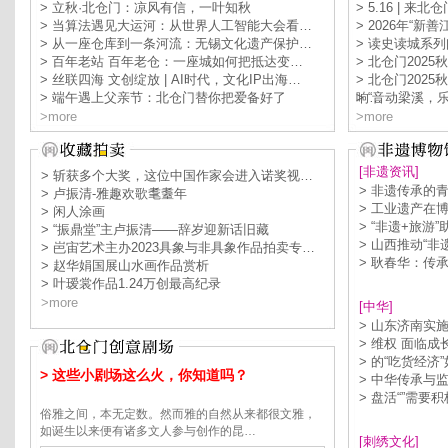
> 立秋·北仓门：凉风有信，一叶知秋
> 5.16 | 
> 当算法遇见大运河：从世界人工智能大会看…
> 2026年“
> 从一座仓库到一条河流：无锡文化遗产保护…
> 读史读城系
> 百年老站 百年老仓：一座城如何把抵达变…
> 北仓门202
> 丝联四海 文创绽放 | AI时代，文化IP出海…
> 北仓门202
> 端午遇上父亲节：北仓门替你把爱备好了
响…
> “音动梁溪
>more
>more
[非遗资讯]
> 斩获多个大奖，这位中国作家会进入诺奖视…
> 非遗传承的
> 卢振清-雅趣欢歌耄耋年
> 工业遗产在
> 闲人涂画
> “非遗+旅游
> “振鼎堂”主卢振清——辞岁迎新话旧藏
> 山西推动“非
> 岜宙艺术主办2023具象与非具象作品拍卖专…
> 耿春华：传
> 赵华娟国展山水画作品赏析
> 叶瑷裳作品1.24万创最高纪录
>more
[中华]
> 山东济南实
> 维权 面临
> 的“吃货经
> 这些小剧场这么火，你知道吗？
> 中华传承与
> 盘活“”需要
俗雅之间，本无定数。然而雅的自然从来都很文雅，
如诞生以来便有诸多文人参与创作的昆…
[刺绣文化]