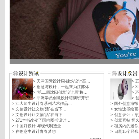
> 天津国际设计周·建筑设计高…
> 
> 创意与设计，一起来为江苏体…
> 
> “第二届沈阳创意设计周”将…
> 
> 非洲学员创意设计培训班开班…
> 
> 江大师生设计春系列艺术作品…
> 国外创意海
> 文创设计让文物“活”在当下…
> 女性泼墨绘
> 文创设计让文物“活”在当下…
> 创意设计：
> 271本书改变了国内图书设计…
> 创意喜帖 
> 中国好设计 与现代制造业
> 租房内的迷
> 在创意中设计青春梦想
> 日剧15个经