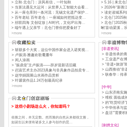
> 立秋·北仓门：凉风有信，一叶知秋
> 5.16 | 
> 当算法遇见大运河：从世界人工智能大会看…
> 2026年“
> 从一座仓库到一条河流：无锡文化遗产保护…
> 读史读城系
> 百年老站 百年老仓：一座城如何把抵达变…
> 北仓门202
> 丝联四海 文创绽放 | AI时代，文化IP出海…
> 北仓门202
> 端午遇上父亲节：北仓门替你把爱备好了
响…
> “音动梁溪
>more
>more
[非遗资讯]
> 斩获多个大奖，这位中国作家会进入诺奖视…
> 非遗传承的
> 卢振清-雅趣欢歌耄耋年
> 工业遗产在
> 闲人涂画
> “非遗+旅游
> “振鼎堂”主卢振清——辞岁迎新话旧藏
> 山西推动“非
> 岜宙艺术主办2023具象与非具象作品拍卖专…
> 耿春华：传
> 赵华娟国展山水画作品赏析
> 叶瑷裳作品1.24万创最高纪录
>more
[中华]
> 山东济南实
> 维权 面临
> 的“吃货经
> 这些小剧场这么火，你知道吗？
> 中华传承与
> 盘活“”需要
俗雅之间，本无定数。然而雅的自然从来都很文雅，
如诞生以来便有诸多文人参与创作的昆…
[刺绣文化]