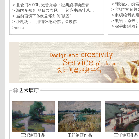
> 锡绣妙手绣
> 北仓门8090时光音乐会：经典旋律唤醒青…
> 丝绸“”如何
> 海内多知音 丽日共春风——绍兴书画社总…
> 刺绣给我的
> 当前语境下传统剧场如何“破圈”
> 刺绣，原来
> 小剧场： 用情怀感动你，温暖你
> 探寻刺绣雕
>more
王洋油画作品
王洋油画作品
王洋油画作品