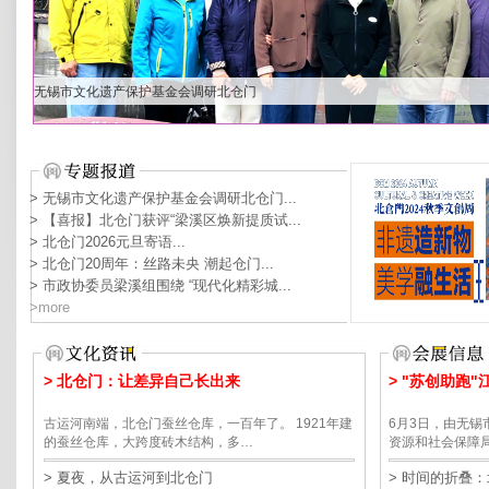
无锡市文化遗产保护基金会调研北仓门
> 无锡市文化遗产保护基金会调研北仓门...
> 【喜报】北仓门获评“梁溪区焕新提质试...
> 北仓门2026元旦寄语...
> 北仓门20周年：丝路未央 潮起仓门...
> 市政协委员梁溪组围绕 “现代化精彩城...
>more
> 北仓门：让差异自己长出来
> "苏创助跑
古运河南端，北仓门蚕丝仓库，一百年了。 1921年建
6月3日，由无
的蚕丝仓库，大跨度砖木结构，多…
资源和社会保障
> 夏夜，从古运河到北仓门
> 时间的折叠：