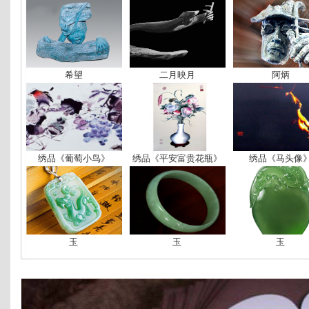
希望
二月映月
阿炳
绣品《葡萄小鸟》
绣品《平安富贵花瓶》
绣品《马头像
玉
玉
玉