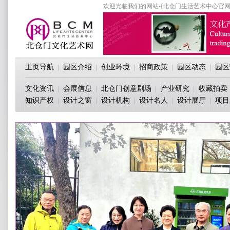
欢迎光临我们的网站-{北仓门生活艺术中心官网
主页导航
园区介绍
创业环境
招商政策
园区动态
园区
|
|
|
|
|
文化资讯
会展信息
北仓门创意剧场
产业研究
收藏拍卖
|
|
|
|
知识产权
设计之窗
设计机构
设计名人
设计展厅
项目
|
|
|
|
|