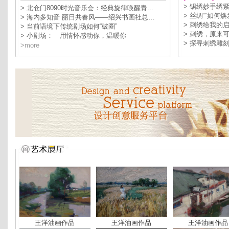
> 锡绣妙手绣
> 北仓门8090时光音乐会：经典旋律唤醒青…
> 丝绸“”如何
> 海内多知音 丽日共春风——绍兴书画社总…
> 刺绣给我的
> 当前语境下传统剧场如何“破圈”
> 刺绣，原来
> 小剧场： 用情怀感动你，温暖你
> 探寻刺绣雕
>more
王洋油画作品
王洋油画作品
王洋油画作品