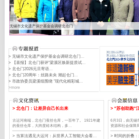
【喜报】北仓门获评“梁溪区焕新提质试点空间”
> 无锡市文化遗产保护基金会调研北仓门...
> 【喜报】北仓门获评“梁溪区焕新提质试...
> 北仓门2026元旦寄语...
> 北仓门20周年：丝路未央 潮起仓门...
> 市政协委员梁溪组围绕 “现代化精彩城...
>more
> 北仓门：让差异自己长出来
> "苏创助跑
古运河南端，北仓门蚕丝仓库，一百年了。 1921年建
6月3日，由无
的蚕丝仓库，大跨度砖木结构，多…
资源和社会保障
> 当算法遇见大运河：从世界人工智能大会看…
> 时间的折叠：