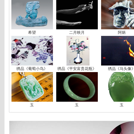
希望
二月映月
阿炳
绣品《葡萄小鸟》
绣品《平安富贵花瓶》
绣品《马头像
玉
玉
玉