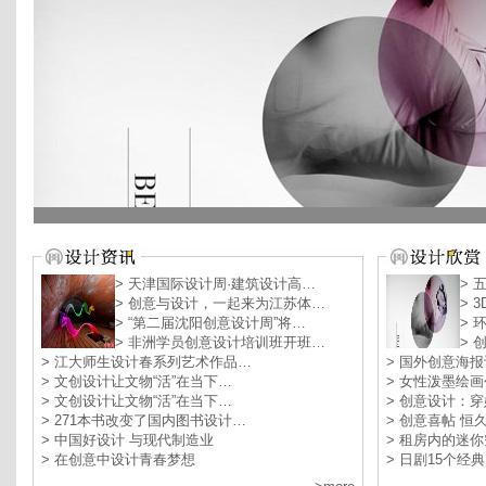
> 天津国际设计周·建筑设计高…
> 
> 创意与设计，一起来为江苏体…
> 
> “第二届沈阳创意设计周”将…
> 
> 非洲学员创意设计培训班开班…
> 
> 江大师生设计春系列艺术作品…
> 国外创意海
> 文创设计让文物“活”在当下…
> 女性泼墨绘
> 文创设计让文物“活”在当下…
> 创意设计：
> 271本书改变了国内图书设计…
> 创意喜帖 
> 中国好设计 与现代制造业
> 租房内的迷
> 在创意中设计青春梦想
> 日剧15个经