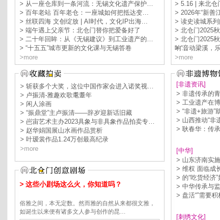
> 从一座仓库到一条河流：无锡文化遗产保护…
> 5.16 | 
> 百年老站 百年老仓：一座城如何把抵达变…
> 2026年“
> 丝联四海 文创绽放 | AI时代，文化IP出海…
> 读史读城系
> 端午遇上父亲节：北仓门替你把爱备好了
> 北仓门202
> 二十年回眸：从《无锡建议》到工业遗产的…
> 北仓门202
> “十五五”城市更新的文化课与无锡答卷
响…
> “音动梁溪
>more
>more
[非遗资讯]
> 斩获多个大奖，这位中国作家会进入诺奖视…
> 非遗传承的
> 卢振清-雅趣欢歌耄耋年
> 工业遗产在
> 闲人涂画
> “非遗+旅游
> “振鼎堂”主卢振清——辞岁迎新话旧藏
> 山西推动“非
> 岜宙艺术主办2023具象与非具象作品拍卖专…
> 耿春华：传
> 赵华娟国展山水画作品赏析
> 叶瑷裳作品1.24万创最高纪录
>more
[中华]
> 山东济南实
> 维权 面临
> 的“吃货经
> 这些小剧场这么火，你知道吗？
> 中华传承与
> 盘活“”需要
俗雅之间，本无定数。然而雅的自然从来都很文雅，
如诞生以来便有诸多文人参与创作的昆…
[刺绣文化]