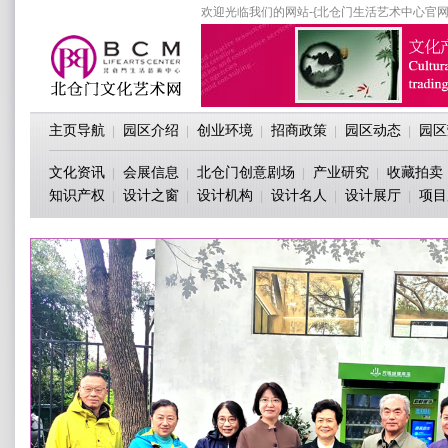
欢迎光临我们的网站-{北仓门生活艺术中心官网
主页导航
园区介绍
创业环境
招商政策
园区动态
园区
|
|
|
|
|
文化资讯
会展信息
北仓门创意剧场
产业研究
收藏拍卖
|
|
|
|
知识产权
设计之窗
设计机构
设计名人
设计展厅
项目
|
|
|
|
|