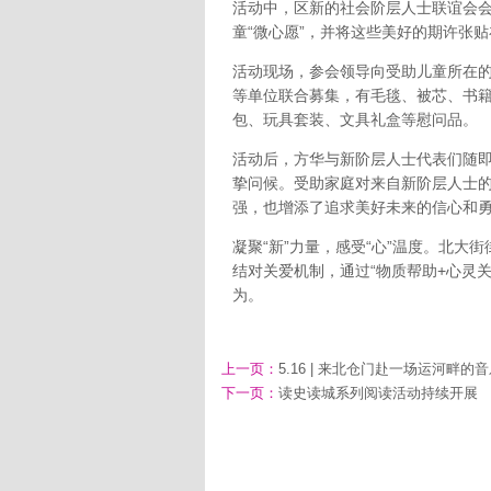
活动中，区新的社会阶层人士联谊会会
童“微心愿”，并将这些美好的期许张贴
活动现场，参会领导向受助儿童所在的
等单位联合募集，有毛毯、被芯、书
包、玩具套装、文具礼盒等慰问品。
活动后，方华与新阶层人士代表们随
挚问候。受助家庭对来自新阶层人士
强，也增添了追求美好未来的信心和
凝聚“新”力量，感受“心”温度。北大
结对关爱机制，通过“物质帮助+心灵关
为。
上一页：
5.16 | 来北仓门赴一场运河畔的
下一页：
读史读城系列阅读活动持续开展