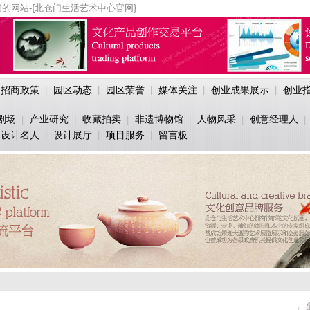
的网站-{北仓门生活艺术中心官网}
招商政策
园区动态
园区荣誉
媒体关注
创业成果展示
创业
|
|
|
|
|
剧场
产业研究
收藏拍卖
非遗博物馆
人物风采
创意经理人
|
|
|
|
|
|
设计名人
设计展厅
项目服务
留言板
|
|
|