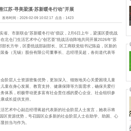
新善江苏·寻美梁溪·苏新暖冬行动”开展
发布时间：2026-02-09 10:02:17 点击：1423
实省、市新联会“苏新暖冬行动”倡议，2月6日上午，梁溪区委统战
北仓门生活艺术中心“创艺荟”统战活动阵地共同开展2026年“苏
部部长方华，区委统战部副部长、区工商联党组书记陈焱，区新的
能装备（无锡）股份有限公司董事长、总经理吴超，各街道代表等
社会阶层人士资源密集优势，更加深入、细致地关心关爱困境儿童
注儿童在身心发展、教育支持、健康保障等方面需求，确保关爱行
服务体系，积极带动更多富有社会责任感的爱心企业、社会组织参
健康成长提供支持。
生活艺术中心副总经理蒋超代表新的社会阶层人士发言，她表示将
创园区资源优势，号召园区众多新的社会阶层人士在助学、助困、心
彰显担当与作为。