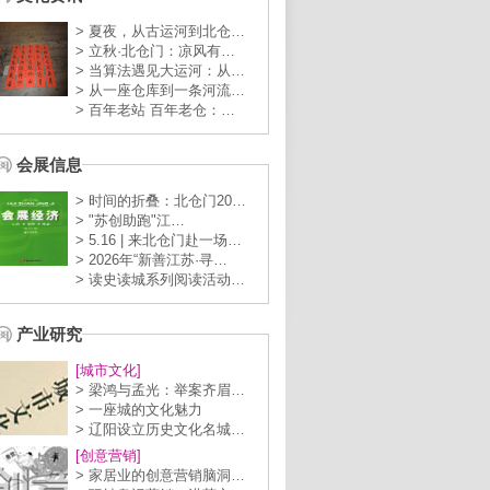
> 夏夜，从古运河到北仓…
> 立秋·北仓门：凉风有…
> 当算法遇见大运河：从…
> 从一座仓库到一条河流…
> 百年老站 百年老仓：…
会展信息
> 时间的折叠：北仓门20…
> "苏创助跑"江…
> 5.16 | 来北仓门赴一场…
> 2026年“新善江苏·寻…
> 读史读城系列阅读活动…
产业研究
[城市文化]
> 梁鸿与孟光：举案齐眉…
> 一座城的文化魅力
> 辽阳设立历史文化名城…
[创意营销]
> 家居业的创意营销脑洞…