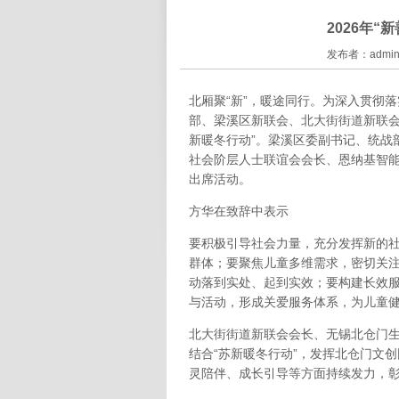
2026年“
发布者：admin 
北厢聚“新”，暖途同行。为深入贯彻落
部、梁溪区新联会、北大街街道新联会在
新暖冬行动”。梁溪区委副书记、统战
社会阶层人士联谊会会长、恩纳基智
出席活动。
方华在致辞中表示
要积极引导社会力量，充分发挥新的
群体；要聚焦儿童多维需求，密切关
动落到实处、起到实效；要构建长效
与活动，形成关爱服务体系，为儿童
北大街街道新联会会长、无锡北仓门
结合“苏新暖冬行动”，发挥北仓门文
灵陪伴、成长引导等方面持续发力，