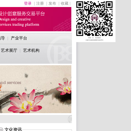
登录
|
注册
|
发布
|
收藏
|
指导
产业平台
|
艺术展厅
艺术机构
|
文化资讯