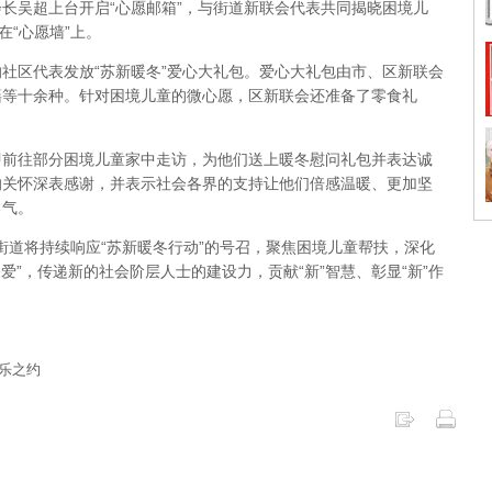
长吴超上台开启“心愿邮箱”，与街道新联会代表共同揭晓困境儿
在“心愿墙”上。
社区代表发放“苏新暖冬”爱心大礼包。爱心大礼包由市、区新联会
籍等十余种。针对困境儿童的微心愿，区新联会还准备了零食礼
即前往部分困境儿童家中走访，为他们送上暖冬慰问礼包并表达诚
的关怀深表感谢，并表示社会各界的支持让他们倍感温暖、更加坚
勇气。
街街道将持续响应“苏新暖冬行动”的号召，聚焦困境儿童帮扶，深化
爱”，传递新的社会阶层人士的建设力，贡献“新”智慧、彰显“新”作
音乐之约