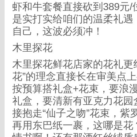
虾和牛套餐直接砍到389元
是实打实给咱们的温柔礼遇
自己，这波必须冲！
木里探花
木里探花鲜花店家的花礼更
花”的理念直接长在审美点
按预算搭礼盒+花束，要浪
礼盒，要清新有亚克力花园
接抱走“仙子之吻”花束，紫
再用东巴纸一裹，这哪是花