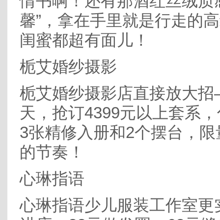
情书啊！还有那酒红丝绒质
馨”，拿在手里就是行走的
闺蜜都超有面儿！
栀艾婚纱摄影
栀艾婚纱摄影店直接放大招—
天，抢订4399元以上套系，
3张精修入册和2个摆台，限
的节奏！
心琳指语
心琳指语少儿服装工作室更实