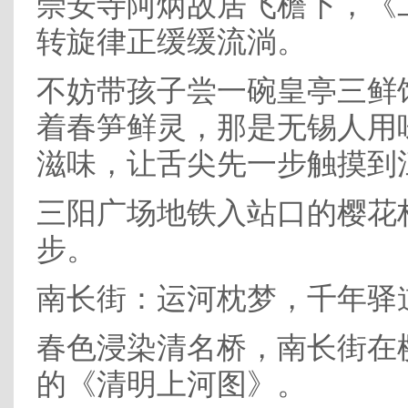
崇安寺阿炳故居飞檐下，《
转旋律正缓缓流淌。
不妨带孩子尝一碗皇亭三鲜
着春笋鲜灵，那是无锡人用
滋味，让舌尖先一步触摸到
三阳广场地铁入站口的樱花
步。
南长街：运河枕梦，千年驿
春色浸染清名桥，南长街在
的《清明上河图》。