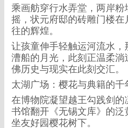
乘画舫穿行水弄堂，两岸粉
摇，状元府邸的砖雕门楼在
往的辉煌。
让孩童伸手轻触运河流水，
漕船的月光，此刻正温柔淌
佛历史与现实在此刻交汇。
太湖广场：樱花与典籍的千
在博物院凝望越王勾践剑的
书馆翻开《无锡文库》的泛
坐友好园樱花树下。