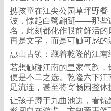
携孩童在江尖公园草坪野餐
波，惊起白鹭翩跹——那些
名，此刻都化作眼前鲜活的
再是文字，而是可触可感的
惠山古镇：藏着乾隆的江南
若想触碰江南的皇家气韵，
便是不二之选。乾隆六下江
足流连，甚至将寄畅园整体
让孩子蹲于九曲池边，看锦
影间自在游弋，方知帝王笔