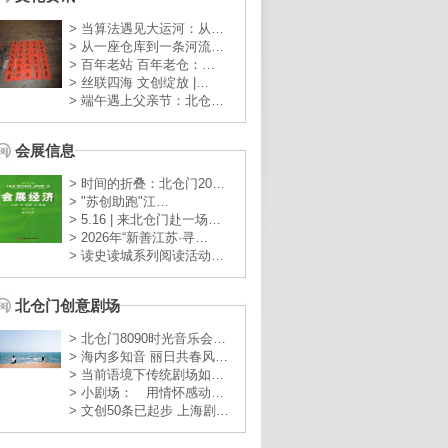
> 当算法遇见大运河：从…
> 从一座仓库到一条河流…
> 百年老站 百年老仓：…
> 丝联四海 文创绽放 |…
> 端午遇上父亲节：北仓…
会展信息
> 时间的折叠：北仓门20…
> "苏创助跑"江…
> 5.16 | 来北仓门赴一场…
> 2026年“新善江苏·寻…
> 读史读城系列阅读活动…
北仓门创意剧场
> 北仓门8090时光音乐会…
> 海内多知音 丽日共春风…
> 当前语境下传统剧场如…
> 小剧场： 用情怀感动…
> 文创50条已起步 上海剧…