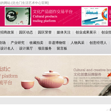
的网站-{北仓门生活艺术中心官网}
招商政策
园区动态
园区荣誉
媒体关注
创业成果展示
创业
|
|
|
|
|
剧场
产业研究
收藏拍卖
非遗博物馆
人物风采
创意经理人
|
|
|
|
|
|
设计名人
设计展厅
项目服务
留言板
|
|
|