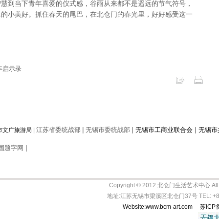
智慧到当下青年喜爱的仪式感，谷雨从来都不是遥远的节气符号，
里的小美好。抓住春天的尾巴，在北仓门的春光里，好好感受这一
年启示录
|
|
|
江苏省委统战部
无锡市委统战部
无锡市工商业联合会
无锡市
市文广旅游局
|
|
国题字网
Copyright © 2012 北仓门生活艺术中心 All R
地址:江苏无锡市梁溪区北仓门37号 TEL: +86-5
Website:www.bcm-art.com
苏ICP备