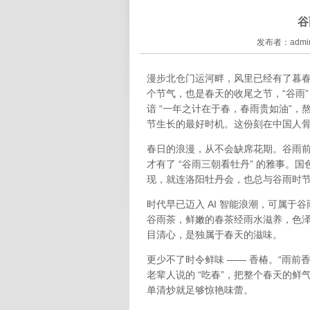
谷
发布者：admin
漫步北仓门运河畔，风里已经有了暮春
个节气，也是春天的收尾之节，“谷雨
谙 “一年之计在于春，春雨贵如油”
节生长的最好时机。这份刻在中国人
春日的浪漫，从不会缺席花期。谷雨前
才有了 “谷雨三朝看牡丹” 的雅事
现，就连洛阳牡丹会，也总与谷雨时
时代早已迈入 AI 智能浪潮，可属
谷雨茶，鲜嫩的春茶经雨水滋养，色
目清心，是独属于春天的滋味。
更少不了时令鲜味 —— 香椿。“雨
老辈人说的 “吃春”，把整个春天的
单清炒就足够惊艳味蕾。