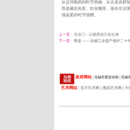
从运河晚风到时节风物，从古老农耕
而是藏在风里、吃在嘴里、落在生活
场温柔的时节馈赠。
上一页：
北仓门：让差异自己长出来
下一页：
秀迹 ——无锡工业遗产保护二十
政府网站
|
无锡市委宣传部
|
无锡
艺术网站
|
|
|
东方艺术网
雅昌艺术网
中