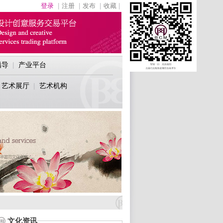
登录
|
注册
|
发布
|
收藏
|
指导
产业平台
|
艺术展厅
艺术机构
|
文化资讯