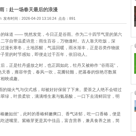
雨：赴一场春天最后的浪漫
 发布时间：2026-04-20 13:16:24 点击：891
的味道 —— 恍然发觉，今日正是谷雨。作为二十四节气里的第六
” 二字自带温柔诗意：雨生百谷，万物逢时。古人靠天吃饭，深
，熬过漫长寒冬，土地苏醒，气温回暖，雨水渐丰，正是谷类作物拔
骨子里的时节感知，即便走过千百年，依旧动人。
后，正是牡丹盛放之时，也正因如此，牡丹又被称作 “谷雨花”，
。国色天香，雍容华贵，春风一吹，花瓣轻颤，把暮春的惊艳尽数展
节相映成趣。
于谷雨的烟火气与仪式感，却被好好保留了下来。爱茶之人绝不会错过
泽翠绿，叶质柔软，满满维生素与氨基酸，一口下去清鲜回甘，明
前香椿嫩如丝”，此时的香椿鲜嫩爽口、香气浓郁，吃一口香椿，便是
鲜气吃进嘴里。紫椿芽更是其中佳品，富含营养，兼具食养之效，简