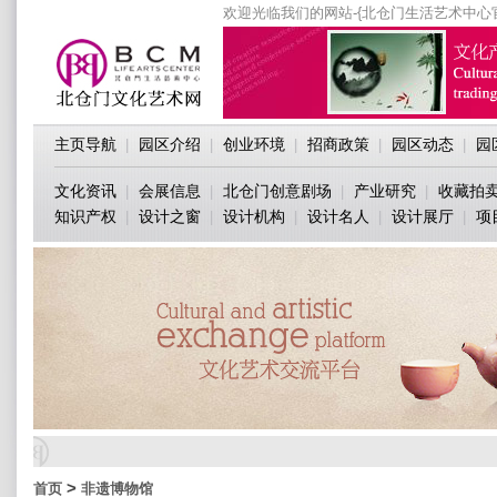
欢迎光临我们的网站-{北仓门生活艺术中心
主页导航
园区介绍
创业环境
招商政策
园区动态
园
|
|
|
|
|
文化资讯
会展信息
北仓门创意剧场
产业研究
收藏拍
|
|
|
|
知识产权
设计之窗
设计机构
设计名人
设计展厅
项
|
|
|
|
|
>
首页
非遗博物馆