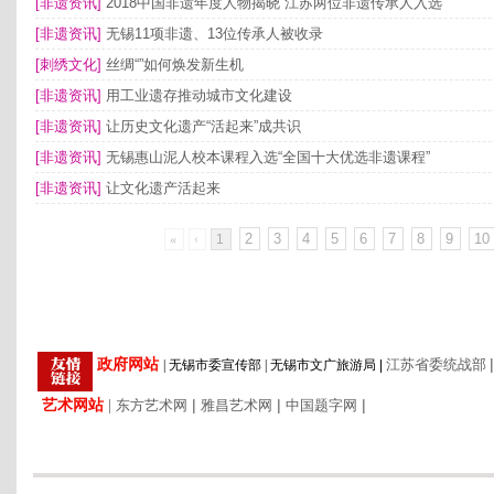
[非遗资讯]
2018中国非遗年度人物揭晓 江苏两位非遗传承人入选
[非遗资讯]
无锡11项非遗、13位传承人被收录
[刺绣文化]
丝绸“”如何焕发新生机
[非遗资讯]
用工业遗存推动城市文化建设
[非遗资讯]
让历史文化遗产“活起来”成共识
[非遗资讯]
无锡惠山泥人校本课程入选“全国十大优选非遗课程”
[非遗资讯]
让文化遗产活起来
2
3
4
5
6
7
8
9
10
«
‹
1
|
政府网站
江苏省委统战部
|
无锡市委宣传部
|
无锡市文广旅游局
|
艺术网站
|
|
|
|
东方艺术网
雅昌艺术网
中国题字网