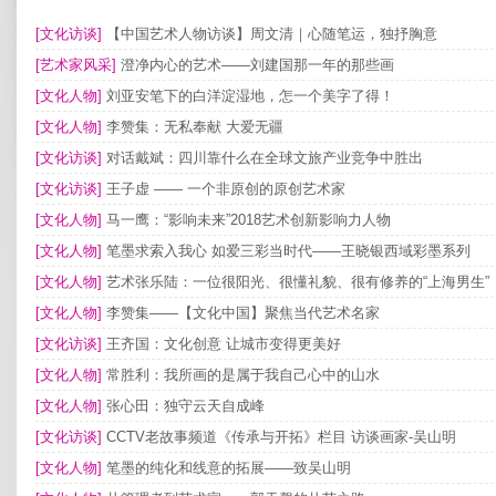
[文化访谈]
【中国艺术人物访谈】周文清｜心随笔运，独抒胸意
[艺术家风采]
澄净内心的艺术——刘建国那一年的那些画
[文化人物]
刘亚安笔下的白洋淀湿地，怎一个美字了得！
[文化人物]
李赞集：无私奉献 大爱无疆
[文化访谈]
对话戴斌：四川靠什么在全球文旅产业竞争中胜出
[文化访谈]
王子虚 —— 一个非原创的原创艺术家
[文化人物]
马一鹰：“影响未来”2018艺术创新影响力人物
[文化人物]
笔墨求索入我心 如爱三彩当时代——王晓银西域彩墨系列
[文化人物]
艺术张乐陆：一位很阳光、很懂礼貌、很有修养的“上海男生”
[文化人物]
李赞集——【文化中国】聚焦当代艺术名家
[文化访谈]
王齐国：文化创意 让城市变得更美好
[文化人物]
常胜利：我所画的是属于我自己心中的山水
[文化人物]
张心田：独守云天自成峰
[文化访谈]
CCTV老故事频道《传承与开拓》栏目 访谈画家-吴山明
[文化人物]
笔墨的纯化和线意的拓展——致吴山明