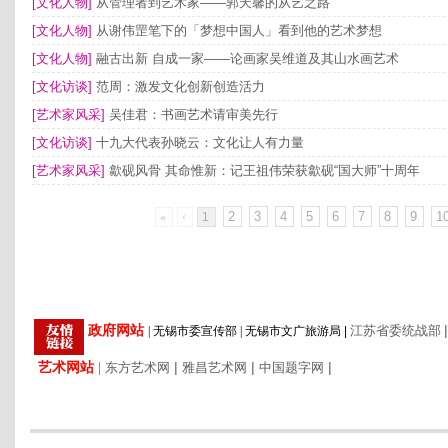
[文化人物]
从管理者到艺术家——郭天馨的从艺之路
[文化人物]
从谢伟罡笔下的「梦想中国人」看到他的艺术梦想
[文化人物]
融古出新 自成一家——论画家吴维道及其山水画艺术
[文化访谈]
范周：激发文化创新创造活力
[艺术家风采]
吴佳君：书画艺术请审美先行
[文化访谈]
十九大代表孙晓云：文化让人有力量
[艺术家风采]
歙砚风骨 其命惟新：记王祖伟荣获歙砚“国大师”十周年
2
3
4
5
6
7
8
9
1
«
‹
1
|
政府网站
江苏省委统战部
|
无锡市委宣传部
|
无锡市文广旅游局
|
艺术网站
|
|
|
|
东方艺术网
雅昌艺术网
中国题字网