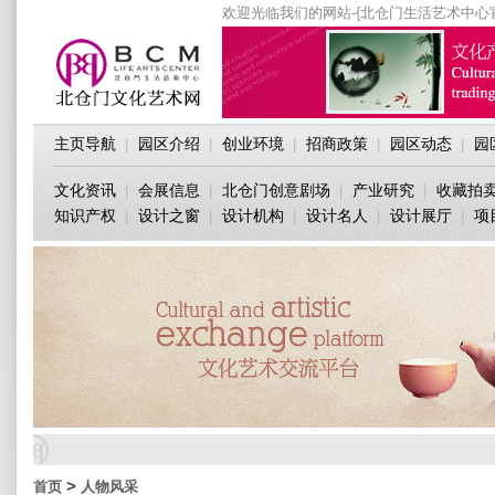
欢迎光临我们的网站-{北仓门生活艺术中心
主页导航
园区介绍
创业环境
招商政策
园区动态
园
|
|
|
|
|
文化资讯
会展信息
北仓门创意剧场
产业研究
收藏拍
|
|
|
|
知识产权
设计之窗
设计机构
设计名人
设计展厅
项
|
|
|
|
|
>
首页
人物风采