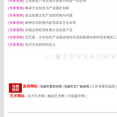
[专家视角]
文化创意产业在城市更新中的进一步思考
[专家视角]
略谈文化创意与产业园区创新
[专家视角]
发达发展文化产业的经验与问题
[专家视角]
精神生活的现代处境及其文化自觉
[专家视角]
依循运营机理发展文化创意产业
[专家视角]
厉无畏：文化创意产业推进城市实现创新驱动和转型发展的三
[专家视角]
淮河文化研究的意义
2
3
4
5
6
7
8
9
«
‹
1
|
政府网站
江苏省委统战部
|
无锡市委宣传部
|
无锡市文广旅游局
|
艺术网站
|
|
|
|
东方艺术网
雅昌艺术网
中国题字网