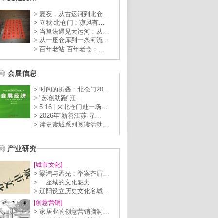
> 夏夜，从古运河到北仓…
> 立秋·北仓门：凉风有…
> 当算法遇见大运河：从…
> 从一座仓库到一条河流…
> 百年老站 百年老仓：…
会展信息
> 时间的折叠：北仓门20…
> "苏创助跑"江…
> 5.16 | 来北仓门赴一场…
> 2026年“新善江苏·寻…
> 读史读城系列阅读活动…
产业研究
[城市文化]
> 梁鸿与孟光：举案齐眉…
> 一座城的文化魅力
> 辽阳设立历史文化名城…
[创意营销]
> 家居业的创意营销脑洞…