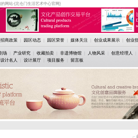
的网站-{北仓门生活艺术中心官网}
招商政策
园区动态
园区荣誉
媒体关注
创业成果展示
创业
|
|
|
|
|
剧场
产业研究
收藏拍卖
非遗博物馆
人物风采
创意经理人
|
|
|
|
|
|
设计名人
设计展厅
项目服务
留言板
|
|
|